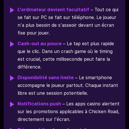
L'ordinateur devient facultatif
– Tout ce qui
se fait sur PC se fait sur téléphone. Le joueur
n'a plus besoin de s'asseoir devant un écran
fixe pour jouer.
Cash-out au pouce
– Le tap est plus rapide
que le clic. Dans un crash game où le timing
est crucial, cette milliseconde peut faire la
différence.
Disponibilité sans limite
– Le smartphone
accompagne le joueur partout. Chaque instant
libre est une session potentielle.
Notifications push
– Les apps casino alertent
sur les promotions applicables à Chicken Road,
directement sur l'écran.