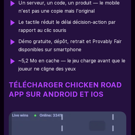
Un serveur, un code, un produit — le mobile
n'est pas une copie mais l'original
Le tactile réduit le délai décision-action par
rapport au clic souris
Démo gratuite, dépôt, retrait et Provably Fair
disponibles sur smartphone
~5,2 Mo en cache — le jeu charge avant que le
joueur ne cligne des yeux
TÉLÉCHARGER CHICKEN ROAD
APP SUR ANDROID ET IOS