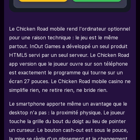
Le Chicken Road mobile rend l'ordinateur optionnel
pour une raison technique : le jeu est le même
partout. InOut Games a développé un seul produit
HTML5 servi par un seul serveur. Le Chicken Road
app version que le joueur ouvre sur son téléphone
est exactement le programme qui tourne sur un
écran 27 pouces. Le Chicken Road mobile casino ne
simplifie rien, ne retire rien, ne bride rien.
Le smartphone apporte même un avantage que le
desktop n'a pas : la proximité physique. Le joueur
touche la grille du bout du doigt au lieu de pointer
un curseur. Le bouton cash-out est sous le pouce,
la mise se règle d'un glissement et le changement