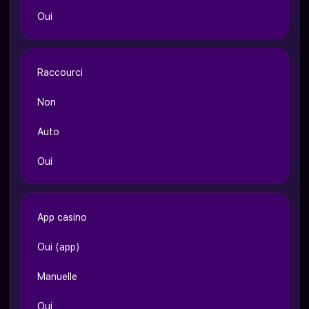
Oui
Raccourci
Non
Auto
Oui
App casino
Oui (app)
Manuelle
Oui