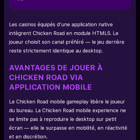
Les casinos équipés d'une application native
intègrent Chicken Road en module HTML5. Le
joueur choisit son canal préféré — le jeu derrière
reste strictement identique au desktop.
AVANTAGES DE JOUER À
CHICKEN ROAD VIA
APPLICATION MOBILE
Le Chicken Road mobile gameplay libère le joueur
du bureau. La Chicken Road mobile experience ne
se limite pas à reproduire le desktop sur petit
écran — elle le surpasse en mobilité, en réactivité
et en discrétion.