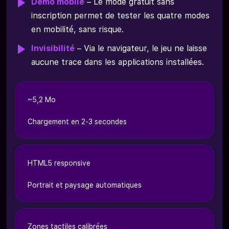
Démo mobile
– Le mode gratuit sans
inscription permet de tester les quatre modes
en mobilité, sans risque.
Invisibilité
– Via le navigateur, le jeu ne laisse
aucune trace dans les applications installées.
~5,2 Mo
Chargement en 2-3 secondes
HTML5 responsive
Portrait et paysage automatiques
Zones tactiles calibrées